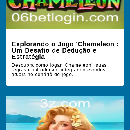
Explorando o Jogo 'Chameleon':
Um Desafio de Dedução e
Estratégia
Descubra como jogar 'Chameleon', suas
regras e introdução, integrando eventos
atuais no cenário do jogo.