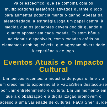
valor específico, que se combina com os
multiplicadores aleatórios ativados durante o jogo
para aumentar potencialmente o ganho. Apesar da
aleatoriedade, a estratégia joga um papel central à
medida que os jogadores devem decidir quando e
quanto apostar em cada rodada. Existem bônus
adicionais disponíveis, como rodadas grátis ou
elementos desbloqueáveis, que agregam diversidade
à experiência de jogo.
Eventos Atuais e o Impacto
Cultural
Em tempos recentes, a indústria de jogos online viu
um crescimento exponencial e FaCaiShen destacou-se
por unir entretenimento e cultura. Em um momento em
que a globalização e a digitalização promovem o
acesso a uma variedade de culturas, FaCaiShen surge