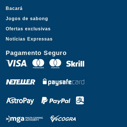
Bacará
Jogos de sabong
Ofertas exclusivas
Notícias Expressas
Pagamento Seguro