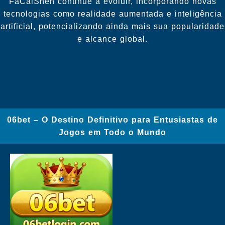
FaCaiShen continue a evoluir, incorporando novas
tecnologias como realidade aumentada e inteligência
artificial, potencializando ainda mais sua popularidade
e alcance global.
06bet – O Destino Definitivo para Entusiastas de
Jogos em Todo o Mundo