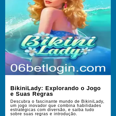
BikiniLady: Explorando o Jogo
e Suas Regras
Descubra o fascinante mundo de BikiniLady,
um jogo inovador que combina habilidades
estratégicas com diversão, e saiba tudo
sobre suas regras e introdução.