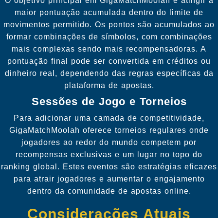
O objetivo principal em GigaMatchMoolah é atingir a
maior pontuação acumulada dentro do limite de
movimentos permitido. Os pontos são acumulados ao
formar combinações de símbolos, com combinações
mais complexas sendo mais recompensadoras. A
pontuação final pode ser convertida em créditos ou
dinheiro real, dependendo das regras específicas da
plataforma de apostas.
Sessões de Jogo e Torneios
Para adicionar uma camada de competitividade,
GigaMatchMoolah oferece torneios regulares onde
jogadores ao redor do mundo competem por
recompensas exclusivas e um lugar no topo do
ranking global. Estes eventos são estratégias eficazes
para atrair jogadores e aumentar o engajamento
dentro da comunidade de apostas online.
Considerações Atuais