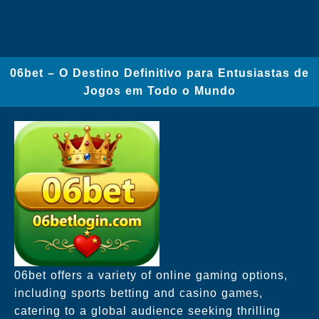
06bet – O Destino Definitivo para Entusiastas de
Jogos em Todo o Mundo
06bet offers a variety of online gaming options,
including sports betting and casino games,
catering to a global audience seeking thrilling