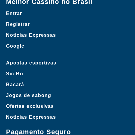
Melhor Cassino no Brasil
Entrar
Registrar
Notícias Expressas
Google
Apostas esportivas
Sic Bo
Bacará
Jogos de sabong
Ofertas exclusivas
Notícias Expressas
Pagamento Seguro