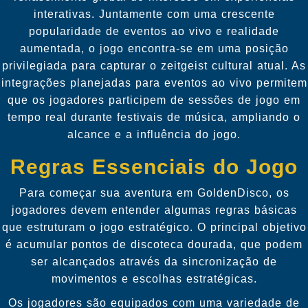
interativas. Juntamente com uma crescente
popularidade de eventos ao vivo e realidade
aumentada, o jogo encontra-se em uma posição
privilegiada para capturar o zeitgeist cultural atual. As
integrações planejadas para eventos ao vivo permitem
que os jogadores participem de sessões de jogo em
tempo real durante festivais de música, ampliando o
alcance e a influência do jogo.
Regras Essenciais do Jogo
Para começar sua aventura em GoldenDisco, os
jogadores devem entender algumas regras básicas
que estruturam o jogo estratégico. O principal objetivo
é acumular pontos de discoteca dourada, que podem
ser alcançados através da sincronização de
movimentos e escolhas estratégicas.
Os jogadores são equipados com uma variedade de