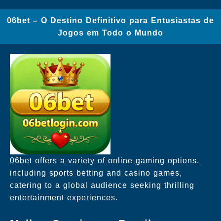
06bet – O Destino Definitivo para Entusiastas de
Jogos em Todo o Mundo
06bet offers a variety of online gaming options,
including sports betting and casino games,
catering to a global audience seeking thrilling
entertainment experiences.