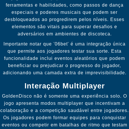
ferramentas e habilidades, como passos de dança
especiais e poderes musicais que podem ser
desbloqueados ao progredirem pelos níveis. Esses
elementos são vitais para superar desafios e
adversários em ambientes de discoteca.
Importante notar que '06bet' é uma integração única
que permite aos jogadores testar sua sorte. Esta
funcionalidade inclui eventos aleatórios que podem
beneficiar ou prejudicar o progresso do jogador,
adicionando uma camada extra de imprevisibilidade.
Interação Multiplayer
GoldenDisco não é somente uma experiência solo. O
jogo apresenta modos multiplayer que incentivam a
colaboração e a competição saudável entre jogadores.
Os jogadores podem formar equipes para conquistar
eventos ou competir em batalhas de ritmo que testam