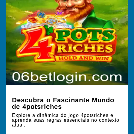
Descubra o Fascinante Mundo
de 4potsriches
Explore a dinâmica do jogo 4potsriches e
aprenda suas regras essenciais no contexto
atual.