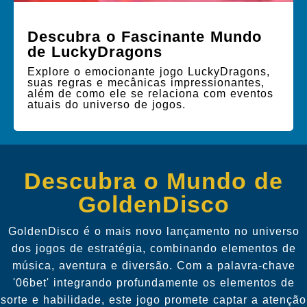
Descubra o Fascinante Mundo
de LuckyDragons
Explore o emocionante jogo LuckyDragons,
suas regras e mecânicas impressionantes,
além de como ele se relaciona com eventos
atuais do universo de jogos.
Descubra o Mundo de
GoldenDisco
GoldenDisco é o mais novo lançamento no universo
dos jogos de estratégia, combinando elementos de
música, aventura e diversão. Com a palavra-chave
'06bet' integrando profundamente os elementos de
sorte e habilidade, este jogo promete captar a atenção