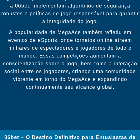
a 06bet, implementam algoritmos de segurança
robustos e políticas de jogo responsável para garantir
a integridade do jogo.
A popularidade de MegaAce também refletiu em
eventos de eSports, onde torneios online atraem
milhares de espectadores e jogadores de todo o
mundo. Essas competições aumentam a
conscientização sobre o jogo, bem como a interação
social entre os jogadores, criando uma comunidade
vibrante em torno do MegaAce e expandindo
continuamente seu alcance global.
06bet – O Destino Definitivo para Entusiastas de