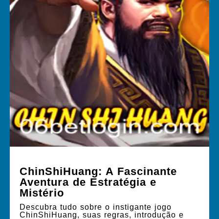
ChinShiHuang: A Fascinante
Aventura de Estratégia e
Mistério
Descubra tudo sobre o instigante jogo
ChinShiHuang, suas regras, introdução e