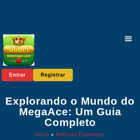
Apostas es
Jogos de sa
Ofertas ex
Notícias E
Entrar
Registrar
Explorando o Mundo do
MegaAce: Um Guia
Completo
Início
»
Notícias Expressas