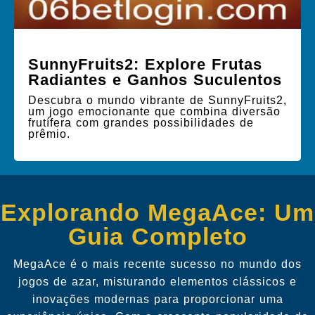
SunnyFruits2: Explore Frutas
Radiantes e Ganhos Suculentos
Descubra o mundo vibrante de SunnyFruits2,
um jogo emocionante que combina diversão
frutífera com grandes possibilidades de
prêmio.
Explorando MegaAce: Um
Guia Completo
MegaAce é o mais recente sucesso no mundo dos
jogos de azar, misturando elementos clássicos e
inovações modernas para proporcionar uma