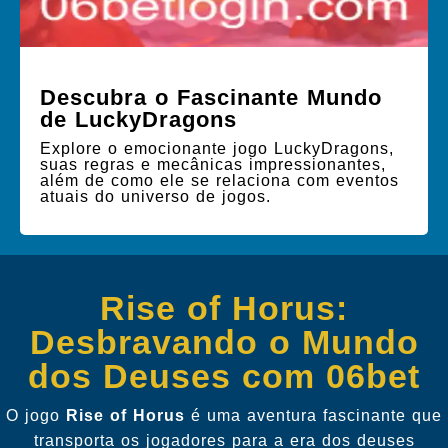
Descubra o Fascinante Mundo
de LuckyDragons
Explore o emocionante jogo LuckyDragons,
suas regras e mecânicas impressionantes,
além de como ele se relaciona com eventos
atuais do universo de jogos.
Rise of Horus:
Desbravando o Mundo
dos Deuses com 06bet
O jogo
Rise of Horus
é uma aventura fascinante que
transporta os jogadores para a era dos deuses