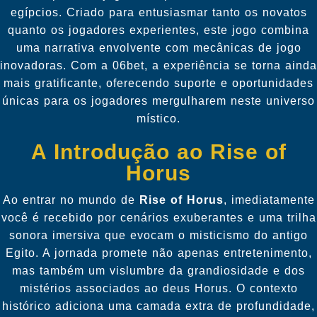
egípcios. Criado para entusiasmar tanto os novatos
quanto os jogadores experientes, este jogo combina
uma narrativa envolvente com mecânicas de jogo
inovadoras. Com a
06bet
, a experiência se torna ainda
mais gratificante, oferecendo suporte e oportunidades
únicas para os jogadores mergulharem neste universo
místico.
A Introdução ao Rise of
Horus
Ao entrar no mundo de
Rise of Horus
, imediatamente
você é recebido por cenários exuberantes e uma trilha
sonora imersiva que evocam o misticismo do antigo
Egito. A jornada promete não apenas entretenimento,
mas também um vislumbre da grandiosidade e dos
mistérios associados ao deus Horus. O contexto
histórico adiciona uma camada extra de profundidade,