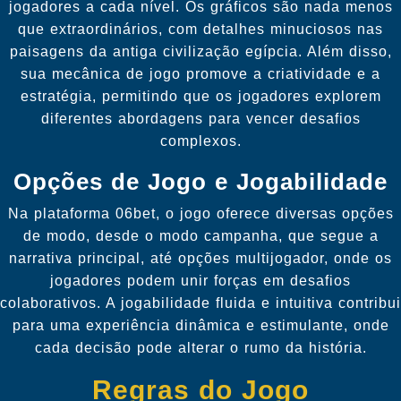
jogadores a cada nível. Os gráficos são nada menos
que extraordinários, com detalhes minuciosos nas
paisagens da antiga civilização egípcia. Além disso,
sua mecânica de jogo promove a criatividade e a
estratégia, permitindo que os jogadores explorem
diferentes abordagens para vencer desafios
complexos.
Opções de Jogo e Jogabilidade
Na plataforma
06bet
, o jogo oferece diversas opções
de modo, desde o modo campanha, que segue a
narrativa principal, até opções multijogador, onde os
jogadores podem unir forças em desafios
colaborativos. A jogabilidade fluida e intuitiva contribui
para uma experiência dinâmica e estimulante, onde
cada decisão pode alterar o rumo da história.
Regras do Jogo