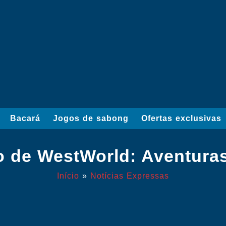
Bacará
Jogos de sabong
Ofertas exclusivas
 de WestWorld: Aventuras
Início
»
Notícias Expressas