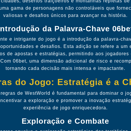
cidades, desertos traiçoeiros e montanhas repletas de
 uma gama de personagens não controláveis que forne
valiosas e desafios únicos para avançar na história.
Introdução da Palavra-Chave 06be
e e intrigante do jogo é a introdução da palavra-cha
oportunidades e desafios. Esta adição se refere a um 
os de apostas e estratégias, permitindo aos jogadores 
 Com 06bet, uma dimensão adicional de risco e recomp
tornando cada decisão mais intensa e impactante.
as do Jogo: Estratégia é a 
regras de WestWorld é fundamental para dominar o jog
incentivar a exploração e promover a inovação estraté
experiência de jogo enriquecedora.
Exploração e Combate