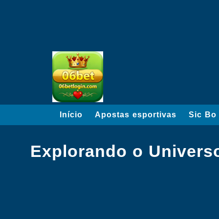
Início
Apostas esportivas
Sic Bo
Explorando o Universo