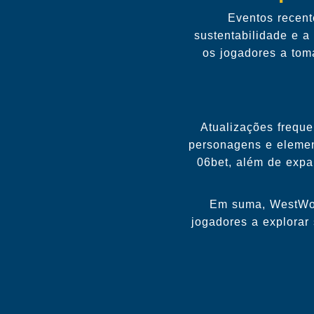
Eventos recent
sustentabilidade e 
os jogadores a toma
Atualizações freque
personagens e elemen
06bet, além de expa
Em suma, WestWor
jogadores a explorar