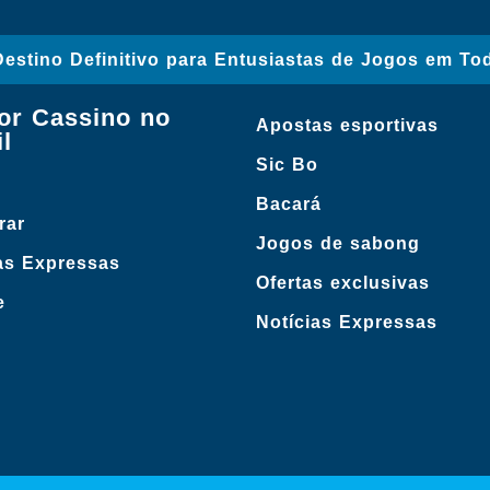
Destino Definitivo para Entusiastas de Jogos em T
or Cassino no
Apostas esportivas
l
Sic Bo
Bacará
rar
Jogos de sabong
as Expressas
Ofertas exclusivas
e
Notícias Expressas