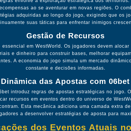
egras envolve a exploração estratégica dos território
 recompensas ao se aventurar em novas regiões. O co
atégias adquiridas ao longo do jogo, exigindo que os 
tinuamente suas táticas para enfrentar inimigos crescen
Gestão de Recursos
é essencial em WestWorld. Os jogadores devem alocar
iais e dinheiro para construir bases, melhorar equip
ntes. A economia do jogo simula um mercado dinâmic
constante e decisões informadas.
Dinâmica das Apostas com 06bet
6bet introduz regras de apostas estratégicas no jogo. 
scar recursos em eventos dentro do universo de WestWo
ncontram. Esta mecânica adiciona uma camada extra de
ogadores a desenvolver estratégias de aposta para maxi
cações dos Eventos Atuais n