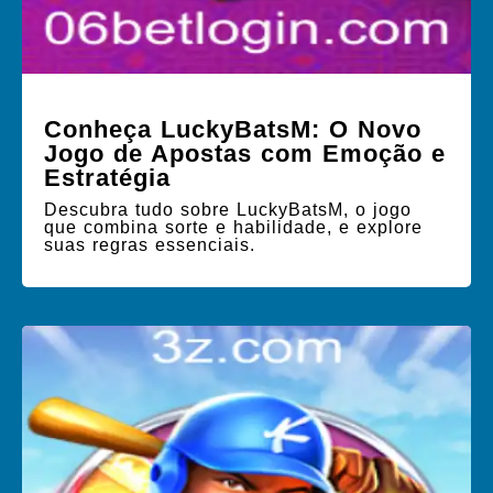
Conheça LuckyBatsM: O Novo
Jogo de Apostas com Emoção e
Estratégia
Descubra tudo sobre LuckyBatsM, o jogo
que combina sorte e habilidade, e explore
suas regras essenciais.