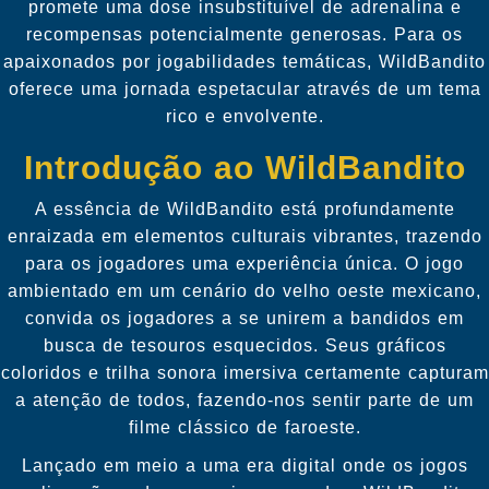
promete uma dose insubstituível de adrenalina e
recompensas potencialmente generosas. Para os
apaixonados por jogabilidades temáticas, WildBandito
oferece uma jornada espetacular através de um tema
rico e envolvente.
Introdução ao WildBandito
A essência de WildBandito está profundamente
enraizada em elementos culturais vibrantes, trazendo
para os jogadores uma experiência única. O jogo
ambientado em um cenário do velho oeste mexicano,
convida os jogadores a se unirem a bandidos em
busca de tesouros esquecidos. Seus gráficos
coloridos e trilha sonora imersiva certamente capturam
a atenção de todos, fazendo-nos sentir parte de um
filme clássico de faroeste.
Lançado em meio a uma era digital onde os jogos