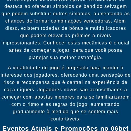
destaca ao oferecer símbolos de bandido selvagem
que podem substituir outros símbolos, aumentando as
chances de formar combinações vencedoras. Além
disso, existem rodadas de bônus e multiplicadores
que podem elevar os prêmios a níveis
impressionantes. Conhecer estas mecânicas é crucial
antes de começar a jogar, para que você possa
planejar sua melhor estratégia.
A volatilidade do jogo é projetada para manter o
interesse dos jogadores, oferecendo uma sensação de
risco e recompensa que é central na experiência de
caça-níqueis. Jogadores novos são aconselhados a
começar com apostas menores para se familiarizarem
com o ritmo e as regras do jogo, aumentando
gradualmente à medida que se sentem mais
confortáveis.
Eventos Atuais e Promoções no 06bet