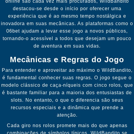
online são cada vez mais procurados, WildBandito
destacou-se desde o início por oferecer uma
experiência que é ao mesmo tempo nostálgica e
inovadora em suas mecânicas. As plataformas como o
06bet ajudam a levar esse jogo a novos públicos,
tornando-o acessível a todos que desejam um pouco
de aventura em suas vidas.
Mecânicas e Regras do Jogo
Para entender e aproveitar ao máximo o WildBandito,
é fundamental conhecer suas regras. O jogo segue o
modelo clássico de caça-níqueis com cinco rolos, que
é bastante familiar para a maioria dos entusiastas de
slots. No entanto, o que o diferencia são seus
recursos especiais e a dinâmica que prende a
atenção.
Cada giro nos rolos promete mais do que apenas
combinações de símbolos típicos. WildBandito se