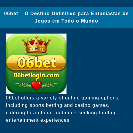
06bet – O Destino Definitivo para Entusiastas de
Jogos em Todo o Mundo
06bet offers a variety of online gaming options,
including sports betting and casino games,
catering to a global audience seeking thrilling
entertainment experiences.