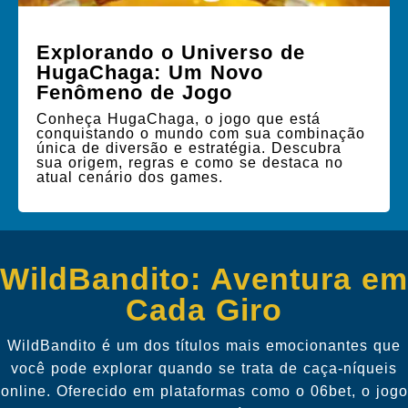
Explorando o Universo de
HugaChaga: Um Novo
Fenômeno de Jogo
Conheça HugaChaga, o jogo que está
conquistando o mundo com sua combinação
única de diversão e estratégia. Descubra
sua origem, regras e como se destaca no
atual cenário dos games.
WildBandito: Aventura em
Cada Giro
WildBandito é um dos títulos mais emocionantes que
você pode explorar quando se trata de caça-níqueis
online. Oferecido em plataformas como o 06bet, o jogo