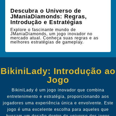
Descubra o Universo de
JManiaDiamonds: Regras,
Introdução e Estratégias
Explore o fascinante mundo de
JManiaDiamonds, um jogo inovador no
mercado atual. Conheça suas regras e as
melhores estratégias de gameplay.
BikiniLady: Introdução ao
Jogo
BikiniLady é um jogo inovador que combina
entretenimento e estratégia, proporcionando aos
jogadores uma experiência única e envolvente. Este
jogo é uma excelente escolha para aqueles que
buscam um desafio dentro do universo dos jogos