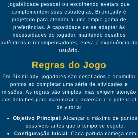
jogabilidade pessoal ou escolhendo avatars que
complementem suas estratégias, BikiniLady é
projetado para atender a uma ampla gama de
preferências. A capacidade de se adaptar às
necessidades do jogador, mantendo desafios
autênticos e recompensadores, eleva a experiência do
usuário.
Regras do Jogo
Em BikiniLady, jogadores são desafiados a acumular
pontos ao completar uma série de atividades e
missões. As regras são simples, mas exigem atenção
aos detalhes para maximizar a diversão e o potencial
de vitória:
Objetivo Principal
: Alcançar o máximo de pontos
possíveis antes que o tempo se esgote.
Configuração Inicial
: Cada partida começa com