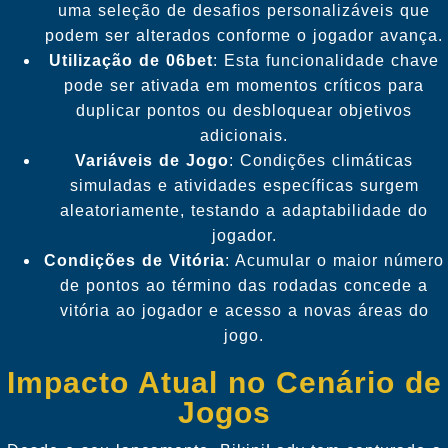
uma seleção de desafios personalizáveis que
podem ser alterados conforme o jogador avança.
Utilização de 06bet
: Esta funcionalidade chave
pode ser ativada em momentos críticos para
duplicar pontos ou desbloquear objetivos
adicionais.
Variáveis de Jogo
: Condições climáticas
simuladas e atividades específicas surgem
aleatoriamente, testando a adaptabilidade do
jogador.
Condições de Vitória
: Acumular o maior número
de pontos ao término das rodadas concede a
vitória ao jogador e acesso a novas áreas do
jogo.
Impacto Atual no Cenário de
Jogos